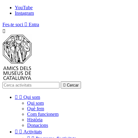
YouTube
Instagram
Fes-te soci

Entra


Cercar


Qui som
Qui som
Què fem
Com funcionem
Història
Donacions


Activitats