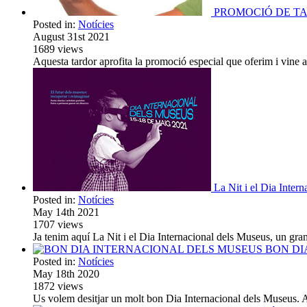
PROMOCIÓ DE T
Posted in:
Notícies
August 31st 2021
1689
views
Aquesta tardor aprofita la promoció especial que oferim i vine 
La Nit i el Dia Inter
Posted in:
Notícies
May 14th 2021
1707
views
Ja tenim aquí La Nit i el Dia Internacional dels Museus, un g
BON DI
Posted in:
Notícies
May 18th 2020
1872
views
Us volem desitjar un molt bon Dia Internacional dels Museus. 