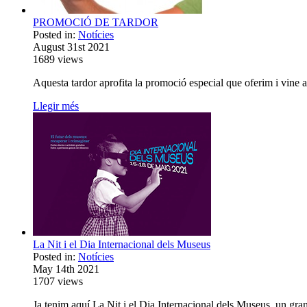
PROMOCIÓ DE TARDOR
Posted in:
Notícies
August 31st 2021
1689
views
Aquesta tardor aprofita la promoció especial que oferim i vine 
Llegir més
La Nit i el Dia Internacional dels Museus
Posted in:
Notícies
May 14th 2021
1707
views
Ja tenim aquí La Nit i el Dia Internacional dels Museus, un g