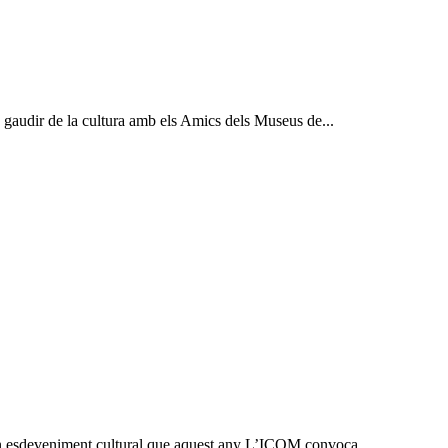
a gaudir de la cultura amb els Amics dels Museus de...
ran esdeveniment cultural que aquest any L’ICOM convoca...