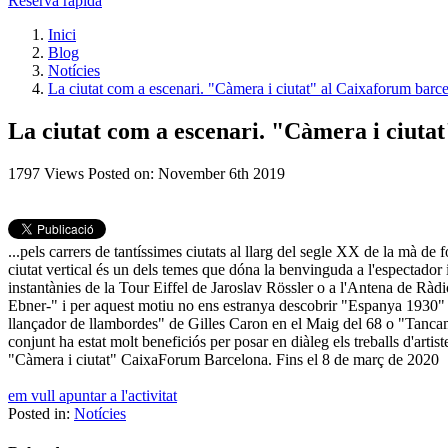
Reserva ràpida
Inici
Blog
Notícies
La ciutat com a escenari. "Càmera i ciutat" al Caixaforum barc
La ciutat com a escenari. "Càmera i ciuta
1797
Views
Posted on:
November 6th 2019
...pels carrers de tantíssimes ciutats al llarg del segle XX de la mà 
ciutat vertical és un dels temes que dóna la benvinguda a l'espectador 
instantànies de la Tour Eiffel de Jaroslav Rössler o a l'Antena de Ràdi
Ebner-" i per aquest motiu no ens estranya descobrir "Espanya 1930" 
llançador de llambordes" de Gilles Caron en el Maig del 68 o "Tancame
conjunt ha estat molt beneficiós per posar en diàleg els treballs d'artis
"Càmera i ciutat" CaixaForum Barcelona. Fins el 8 de març de 2020
em vull apuntar a l'activitat
Posted in:
Notícies