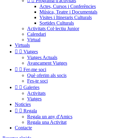


Programa d'activitats
Actes, Cursos i Conferències
Música, Teatre i Documentals
Visites i Itineraris Culturals
Sortides Culturals
Activitats Col·lectiu Junior
Calendari
Virtual
Virtuals


Viatges
Viatges Actuals
Avançament Viatges


Fer-me soci
Què oferim als socis
Fes-te soci


Galeries
Activitats
Viatges
Noticies


Regala
Regala un any d'Amics
Regala una Activitat
Contacte