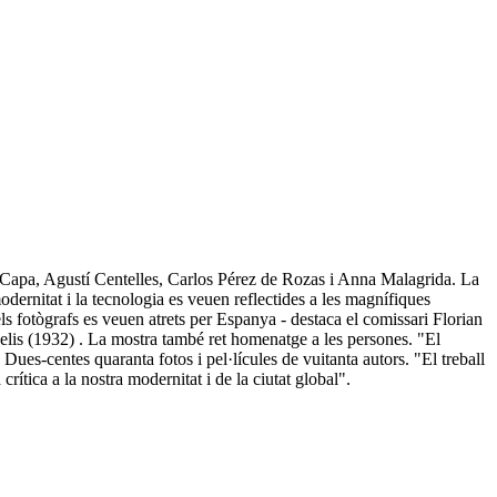
ert Capa, Agustí Centelles, Carlos Pérez de Rozas i Anna Malagrida. La
dernitat i la tecnologia es veuen reflectides a les magnífiques
ls fotògrafs es veuen atrets per Espanya - destaca el comissari Florian
elis (1932) . La mostra també ret homenatge a les persones. "El
s-centes quaranta fotos i pel·lícules de vuitanta autors. "El treball
crítica a la nostra modernitat i de la ciutat global".