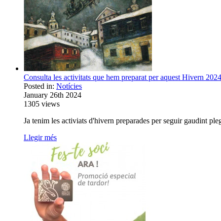
Consulta les activitats que hem preparat per aquest Hivern 2024
Posted in:
Notícies
January 26th 2024
1305
views
Ja tenim les activiats d'hivern preparades per seguir gaudint plega
Llegir més