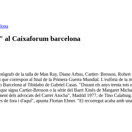
elona
t" al Caixaforum barcelona
de fotògrafs de la talla de Man Ray, Diane Arbus, Cartier- Bresson, Rob
i que correspon al final de la Primera Guerra Mundial. L'eufòria de la mo
o Barcelona al Tibidabo de Gabriel Casas. "Durant els anys trenta tots e
que signa Cartier-Bresson o la sèrie del Barri Xinès de Margaret Micha
nt dels advocats del Carrer Atocha", Madrid 1977, de Tino Calabuig. Due
tes de fora i d'aquí", apunta Florian Ebner. "El recorregut acaba amb una 