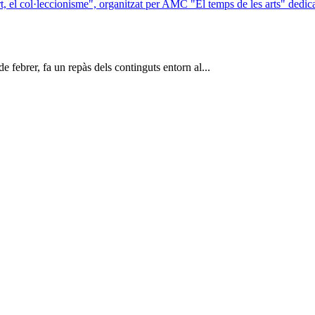
"El temps de les arts" dedica
de febrer, fa un repàs dels continguts entorn al...