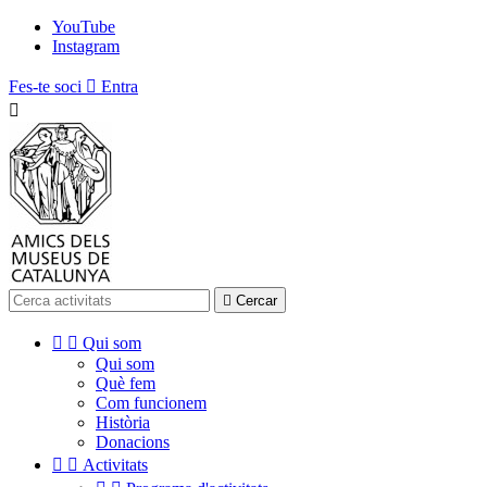
YouTube
Instagram
Fes-te soci

Entra


Cercar


Qui som
Qui som
Què fem
Com funcionem
Història
Donacions


Activitats