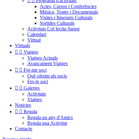


Programa d'activitats
Actes, Cursos i Conferències
Música, Teatre i Documentals
Visites i Itineraris Culturals
Sortides Culturals
Activitats Col·lectiu Junior
Calendari
Virtual
Virtuals


Viatges
Viatges Actuals
Avançament Viatges


Fer-me soci
Què oferim als socis
Fes-te soci


Galeries
Activitats
Viatges
Noticies


Regala
Regala un any d'Amics
Regala una Activitat
Contacte