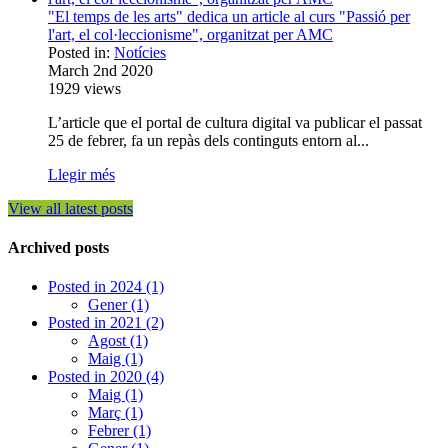
"El temps de les arts" dedica un article al curs "Passió per
l'art, el col·leccionisme", organitzat per AMC
Posted in:
Notícies
March 2nd 2020
1929
views
L’article que el portal de cultura digital va publicar el passat
25 de febrer, fa un repàs dels continguts entorn al...
Llegir més
View all latest posts
Archived posts
Posted in 2024 (1)
Gener (1)
Posted in 2021 (2)
Agost (1)
Maig (1)
Posted in 2020 (4)
Maig (1)
Març (1)
Febrer (1)