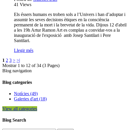
41
Views
Els éssers humans es troben sols a l’Univers i han d’adoptar i
assumir les seves decisions ètiques en la consciència
permanent de la mort i la brevetat de la vida. Dijous 12 d'abril
a les 19h Artur Ramon Art es complau a convidar-vos a la
inauguració de l'exposició amb Josep Santilari i Pere
Santilari.
Llegir més
1
2
3
>
>|
Mostrar 1 to 12 of 34 (3 Pages)
Blog navigation
Blog categories
Notícies (49)
Galeries d'art (18)
View all categories
Blog Search