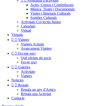


Programa d'activitats
Actes, Cursos i Conferències
Música, Teatre i Documentals
Visites i Itineraris Culturals
Sortides Culturals
Activitats Col·lectiu Junior
Calendari
Virtual
Virtuals


Viatges
Viatges Actuals
Avançament Viatges


Fer-me soci
Què oferim als socis
Fes-te soci


Galeries
Activitats
Viatges
Noticies


Regala
Regala un any d'Amics
Regala una Activitat
Contacte