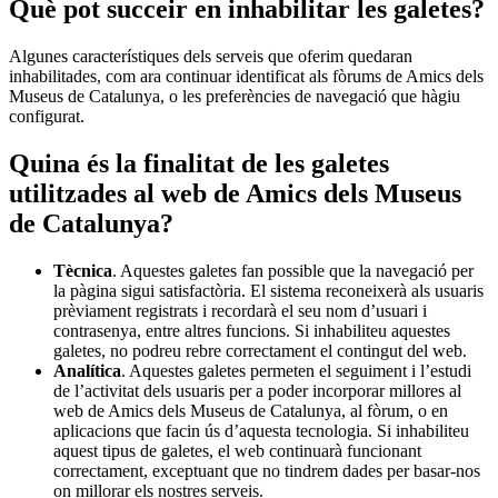
Què pot succeir en inhabilitar les galetes?
Algunes característiques dels serveis que oferim quedaran
inhabilitades, com ara continuar identificat als fòrums de Amics dels
Museus de Catalunya, o les preferències de navegació que hàgiu
configurat.
Quina és la finalitat de les galetes
utilitzades al web de Amics dels Museus
de Catalunya?
Tècnica
. Aquestes galetes fan possible que la navegació per
la pàgina sigui satisfactòria. El sistema reconeixerà als usuaris
prèviament registrats i recordarà el seu nom d’usuari i
contrasenya, entre altres funcions. Si inhabiliteu aquestes
galetes, no podreu rebre correctament el contingut del web.
Analítica
. Aquestes galetes permeten el seguiment i l’estudi
de l’activitat dels usuaris per a poder incorporar millores al
web de Amics dels Museus de Catalunya, al fòrum, o en
aplicacions que facin ús d’aquesta tecnologia. Si inhabiliteu
aquest tipus de galetes, el web continuarà funcionant
correctament, exceptuant que no tindrem dades per basar-nos
on millorar els nostres serveis.