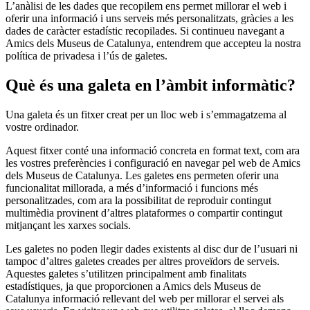
L’anàlisi de les dades que recopilem ens permet millorar el web i
oferir una informació i uns serveis més personalitzats, gràcies a les
dades de caràcter estadístic recopilades. Si continueu navegant a
Amics dels Museus de Catalunya, entendrem que accepteu la nostra
política de privadesa i l’ús de galetes.
Què és una galeta en l’àmbit informàtic?
Una galeta és un fitxer creat per un lloc web i s’emmagatzema al
vostre ordinador.
Aquest fitxer conté una informació concreta en format text, com ara
les vostres preferències i configuració en navegar pel web de Amics
dels Museus de Catalunya. Les galetes ens permeten oferir una
funcionalitat millorada, a més d’informació i funcions més
personalitzades, com ara la possibilitat de reproduir contingut
multimèdia provinent d’altres plataformes o compartir contingut
mitjançant les xarxes socials.
Les galetes no poden llegir dades existents al disc dur de l’usuari ni
tampoc d’altres galetes creades per altres proveïdors de serveis.
Aquestes galetes s’utilitzen principalment amb finalitats
estadístiques, ja que proporcionen a Amics dels Museus de
Catalunya informació rellevant del web per millorar el servei als