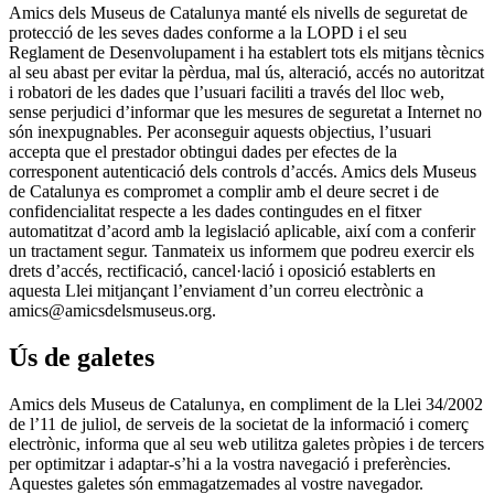
Amics dels Museus de Catalunya manté els nivells de seguretat de
protecció de les seves dades conforme a la LOPD i el seu
Reglament de Desenvolupament i ha establert tots els mitjans tècnics
al seu abast per evitar la pèrdua, mal ús, alteració, accés no autoritzat
i robatori de les dades que l’usuari faciliti a través del lloc web,
sense perjudici d’informar que les mesures de seguretat a Internet no
són inexpugnables. Per aconseguir aquests objectius, l’usuari
accepta que el prestador obtingui dades per efectes de la
corresponent autenticació dels controls d’accés. Amics dels Museus
de Catalunya es compromet a complir amb el deure secret i de
confidencialitat respecte a les dades contingudes en el fitxer
automatitzat d’acord amb la legislació aplicable, així com a conferir
un tractament segur. Tanmateix us informem que podreu exercir els
drets d’accés, rectificació, cancel·lació i oposició establerts en
aquesta Llei mitjançant l’enviament d’un correu electrònic a
amics@amicsdelsmuseus.org.
Ús de galetes
Amics dels Museus de Catalunya, en compliment de la Llei 34/2002
de l’11 de juliol, de serveis de la societat de la informació i comerç
electrònic, informa que al seu web utilitza galetes pròpies i de tercers
per optimitzar i adaptar-s’hi a la vostra navegació i preferències.
Aquestes galetes són emmagatzemades al vostre navegador.