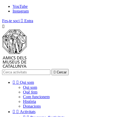
YouTube
Instagram
Fes-te soci

Entra


Cercar


Qui som
Qui som
Què fem
Com funcionem
Història
Donacions


Activitats