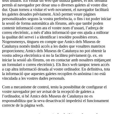
seus usuaris. En visitar un web que utilitza galetes, el lloc demana
permís al navegador per desar una o diverses galetes al vostre disc
dur. Quan torneu a visitar el web novament, el navegador facilitarà
les galetes desades prèviament. Això permet veure pàgines
personalitzades segons la vostra preferència, o fins i tot poder iniciar
la sessió de forma automàtica als fòrums, atès que també poden
contenir informació com ara el vostre nom d’usuari, l’adreça de
correu electrònic, a més d’altra informació que ens ajuda a millorar
la qualitat del servei i a identificar i resoldre possibles errors.
Nogensmenys, tingueu en compte que Amics dels Museus de
Catalunya només tindrà accés a les dades que vosaltres mateixos
proporcioneu; Amics dels Museus de Catalunya no pot obtenir la
vostra adreça electrònica si no la faciliteu prèviament (p. ex. en
iniciar la sessió als fòrums, on en contactar amb nosaltres mitjançant
un formulari o correu electrònic). Els llocs web tampoc tenen accés
a cap altra informació desada al vostre ordinador. En definitiva, tota
la informació que aquestes galetes recopilen és anònima i no està
vinculada a les vostres dades personals.
Com a mecanisme de control, teniu la possibilitat de configurar el
vostre navegador per ser avisat de la recepció de galetes a
l’ordinador, si bé Amics dels Museus de Catalunya no es
responsabilitza que la seva desactivació impedeixi el funcionament
correcte de la pàgina web.