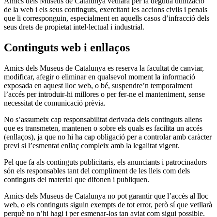
Amics dels Museus de Catalunya vetllarà per la deguda utilització
de la web i els seus continguts, exercitant les accions civils i penals
que li corresponguin, especialment en aquells casos d’infracció dels
seus drets de propietat intel·lectual i industrial.
Continguts web i enllaços
Amics dels Museus de Catalunya es reserva la facultat de canviar,
modificar, afegir o eliminar en qualsevol moment la informació
exposada en aquest lloc web, o bé, suspendre’n temporalment
l’accés per introduir-hi millores o per fer-ne el manteniment, sense
necessitat de comunicació prèvia.
No s’assumeix cap responsabilitat derivada dels continguts aliens
que es transmeten, mantenen o sobre els quals es facilita un accés
(enllaços), ja que no hi ha cap obligació per a controlar amb caràcter
previ si l’esmentat enllaç compleix amb la legalitat vigent.
Pel que fa als continguts publicitaris, els anunciants i patrocinadors
són els responsables tant del compliment de les lleis com dels
continguts del material que difonen i publiquen.
Amics dels Museus de Catalunya no pot garantir que l’accés al lloc
web, o els continguts siguin exempts de tot error, però sí que vetllarà
perquè no n’hi hagi i per esmenar-los tan aviat com sigui possible.