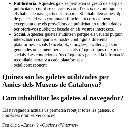
Publicitària
. Aquestes galetes permeten la gestió dels espais
publicitaris basant-se en criteris com l’edició de continguts o
els hàbits de navegació dels usuaris. Si inhabiliteu aquest tipus
de galetes, el web continuarà funcionant correctament,
exceptuant que els proveïdors de publicitat no tindran dades
per oferir-vos publicitat basada en els vostres interessos.
Social
. Aquestes galetes s’utilitzen perquè els usuaris puguin
interactuar i compartir el nostre contingut a diferents
plataformes socials (Facebook, Google+, Twitter…) i són
generades únicament per als usuaris d’aquest tipus de xarxes
socials. Les condicions d’ús d’aquestes galetes i la informació
recopilada pertany a cada plataforma s
ocial corresponent.
Quines són les galetes utilitzades per
Amics dels Museus de Catalunya?
Com inhabilitar les galetes al navegador?
Els navegadors actuals us permeten rebutjar totes les galetes, o
només les d’un servei concret.
Feu clic a «
Eines
» ? «
Opcions d’Internet
»