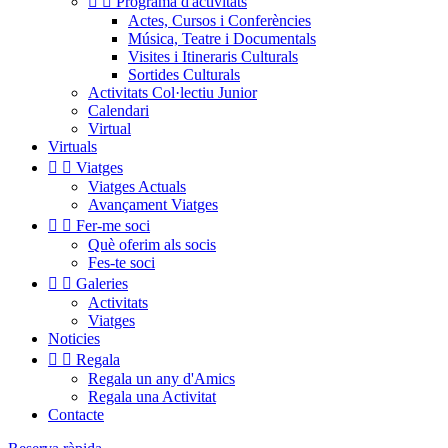


Programa d'activitats
Actes, Cursos i Conferències
Música, Teatre i Documentals
Visites i Itineraris Culturals
Sortides Culturals
Activitats Col·lectiu Junior
Calendari
Virtual
Virtuals


Viatges
Viatges Actuals
Avançament Viatges


Fer-me soci
Què oferim als socis
Fes-te soci


Galeries
Activitats
Viatges
Noticies


Regala
Regala un any d'Amics
Regala una Activitat
Contacte