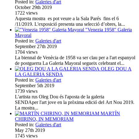
Posted in:
Galeries d'art
October 29th 2019
1722
views
Aquesta mostra es pot veure a la Sala Parés fins el 6
/11/2019. L'exposició presenta una selecció d’obres, la...
"Venezia 1958" Galeria
Mayoral
Posted in:
Galeries d'art
September 27th 2019
1704
views
La biennal de Venècia de 1958 va ser clau per a l'art espanyol
de postguerra La Galeria Mayoral segueix celebrant el...
OLEG DOU A
LA GALERIA SENDA
Posted in:
Galeries d'art
September 5th 2019
1739
views
L'artista rus Oleg Dou és l'aposta de la galeria
SENDAper l'art jove en la pròxima edició del Art Nou 2019.
La mostra...
MARTÍN
CHIRINO, IN MEMORIAM
Posted in:
Galeries d'art
May 27th 2019
1745
views