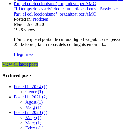
"El temps de les arts" dedica un article al curs "Passió per
l'art, el col·leccionisme", organitzat per AMC
Posted in:
Notícies
March 2nd 2020
1928
views
L’article que el portal de cultura digital va publicar el passat
25 de febrer, fa un repàs dels continguts entorn al...
Llegir més
View all latest posts
Archived posts
Posted in 2024 (1)
Gener (1)
Posted in 2021 (2)
Agost (1)
Maig (1)
Posted in 2020 (4)
Maig (1)
Març (1)
Febrer (1)