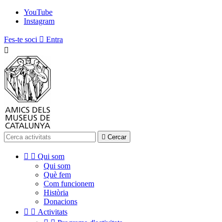
YouTube
Instagram
Fes-te soci

Entra


Cercar


Qui som
Qui som
Què fem
Com funcionem
Història
Donacions


Activitats