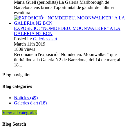
Maria Güell (periodista) La Galeria Marlborough de
Barcelona ens brinda l'oportunitat de gaudir de l'última
escultura...
EXPOSICIÓ: "NOMDEDEU. MOONWALKER" A LA
GALERIA N2 BCN
Posted in:
Galeries d'art
March 11th 2019
1809
views
Recomanem l'exposició "Nomdedeu. Moonwalker" que
tindrà lloc a la Galeria N2 de Barcelona, del 14 de març al
18...
Blog navigation
Blog categories
Notícies (49)
Galeries d'art (18)
View all categories
Blog Search