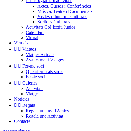


Programa d'activitats
Actes, Cursos i Conferències
Música, Teatre i Documentals
Visites i Itineraris Culturals
Sortides Culturals
Activitats Col·lectiu Junior
Calendari
Virtual
Virtuals


Viatges
Viatges Actuals
Avançament Viatges


Fer-me soci
Què oferim als socis
Fes-te soci


Galeries
Activitats
Viatges
Noticies


Regala
Regala un any d'Amics
Regala una Activitat
Contacte