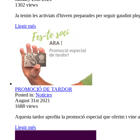
1302
views
Ja tenim les activiats d'hivern preparades per seguir gaudint plega
Llegir més
PROMOCIÓ DE TARDOR
Posted in:
Notícies
August 31st 2021
1688
views
Aquesta tardor aprofita la promoció especial que oferim i vine 
Llegir més