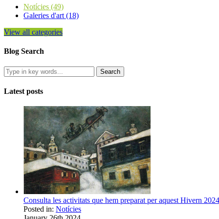
Notícies (49)
Galeries d'art (18)
View all categories
Blog Search
Latest posts
Consulta les activitats que hem preparat per aquest Hivern 2024
Posted in:
Notícies
January 26th 2024