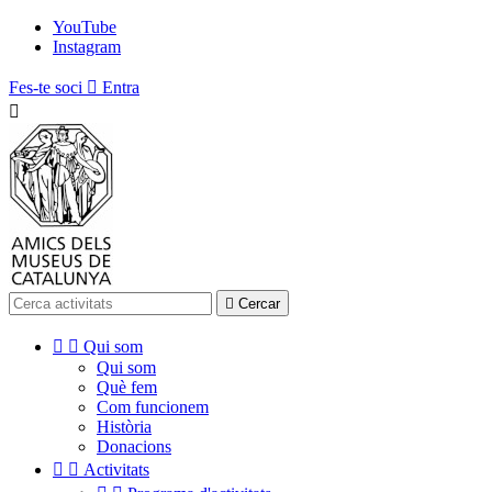
YouTube
Instagram
Fes-te soci

Entra


Cercar


Qui som
Qui som
Què fem
Com funcionem
Història
Donacions


Activitats