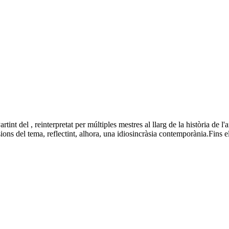
t del , reinterpretat per múltiples mestres al llarg de la història de l'a
rsions del tema, reflectint, alhora, una idiosincràsia contemporània.Fin