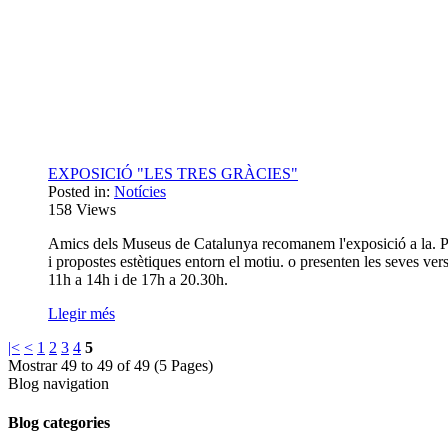
EXPOSICIÓ "LES TRES GRÀCIES"
Posted in:
Notícies
158
Views
Amics dels Museus de Catalunya recomanem l'exposició a la. Partin
i propostes estètiques entorn el motiu. o presenten les seves ve
11h a 14h i de 17h a 20.30h.
Llegir més
|<
<
1
2
3
4
5
Mostrar 49 to 49 of 49 (5 Pages)
Blog navigation
Blog categories