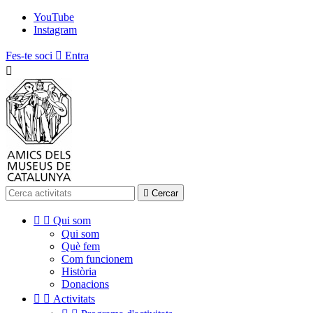
YouTube
Instagram
Fes-te soci

Entra


Cercar


Qui som
Qui som
Què fem
Com funcionem
Història
Donacions


Activitats