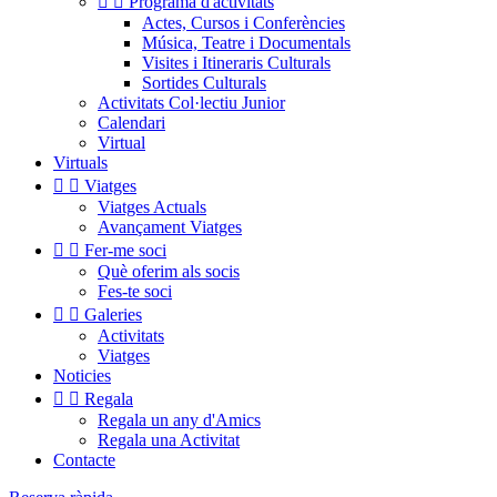


Programa d'activitats
Actes, Cursos i Conferències
Música, Teatre i Documentals
Visites i Itineraris Culturals
Sortides Culturals
Activitats Col·lectiu Junior
Calendari
Virtual
Virtuals


Viatges
Viatges Actuals
Avançament Viatges


Fer-me soci
Què oferim als socis
Fes-te soci


Galeries
Activitats
Viatges
Noticies


Regala
Regala un any d'Amics
Regala una Activitat
Contacte