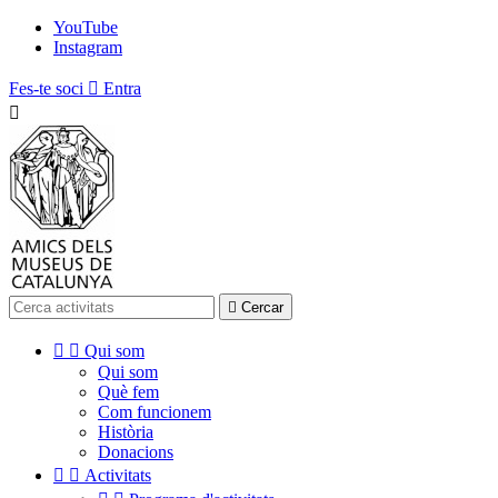
YouTube
Instagram
Fes-te soci

Entra


Cercar


Qui som
Qui som
Què fem
Com funcionem
Història
Donacions


Activitats