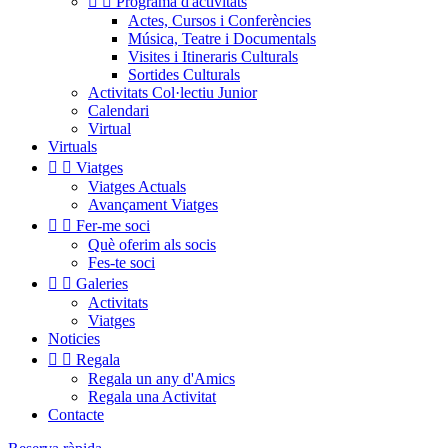


Programa d'activitats
Actes, Cursos i Conferències
Música, Teatre i Documentals
Visites i Itineraris Culturals
Sortides Culturals
Activitats Col·lectiu Junior
Calendari
Virtual
Virtuals


Viatges
Viatges Actuals
Avançament Viatges


Fer-me soci
Què oferim als socis
Fes-te soci


Galeries
Activitats
Viatges
Noticies


Regala
Regala un any d'Amics
Regala una Activitat
Contacte