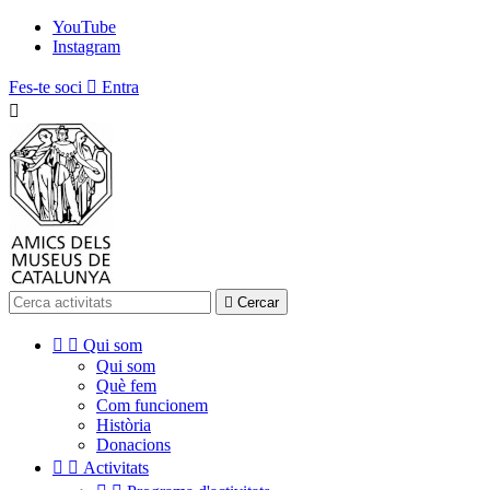
YouTube
Instagram
Fes-te soci

Entra


Cercar


Qui som
Qui som
Què fem
Com funcionem
Història
Donacions


Activitats