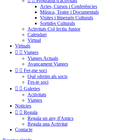


Programa d'activitats
Actes, Cursos i Conferències
Música, Teatre i Documentals
Visites i Itineraris Culturals
Sortides Culturals
Activitats Col·lectiu Junior
Calendari
Virtual
Virtuals


Viatges
Viatges Actuals
Avançament Viatges


Fer-me soci
Què oferim als socis
Fes-te soci


Galeries
Activitats
Viatges
Noticies


Regala
Regala un any d'Amics
Regala una Activitat
Contacte