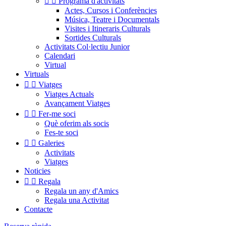


Programa d'activitats
Actes, Cursos i Conferències
Música, Teatre i Documentals
Visites i Itineraris Culturals
Sortides Culturals
Activitats Col·lectiu Junior
Calendari
Virtual
Virtuals


Viatges
Viatges Actuals
Avançament Viatges


Fer-me soci
Què oferim als socis
Fes-te soci


Galeries
Activitats
Viatges
Noticies


Regala
Regala un any d'Amics
Regala una Activitat
Contacte