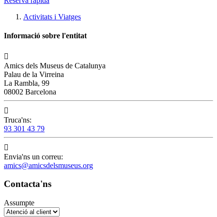
Reserva ràpida
Activitats i Viatges
Informació sobre l'entitat

Amics dels Museus de Catalunya
Palau de la Virreina
La Rambla, 99
08002 Barcelona

Truca'ns:
93 301 43 79

Envia'ns un correu:
amics@amicsdelsmuseus.org
Contacta'ns
Assumpte