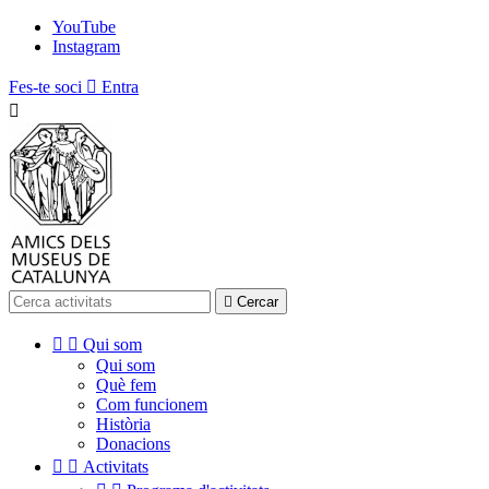
YouTube
Instagram
Fes-te soci

Entra


Cercar


Qui som
Qui som
Què fem
Com funcionem
Història
Donacions


Activitats